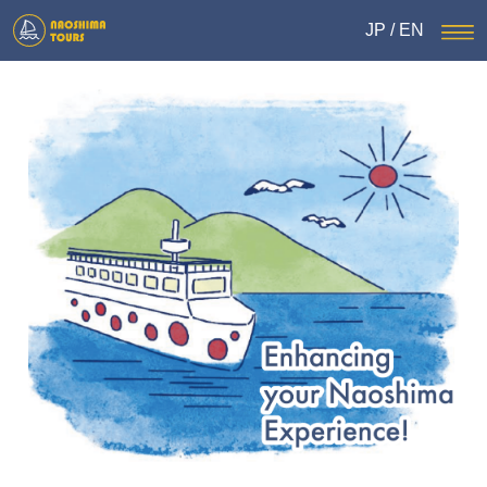
JP
/
EN